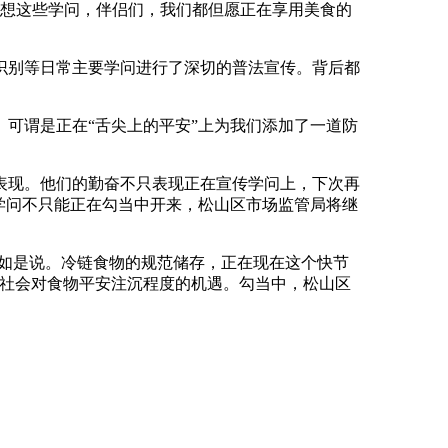
想想这些学问，伴侣们，我们都但愿正在享用美食的
别等日常主要学问进行了深切的普法宣传。背后都
可谓是正在“舌尖上的平安”上为我们添加了一道防
现。他们的勤奋不只表现正在宣传学问上，下次再
学问不只能正在勾当中开来，松山区市场监管局将继
如是说。冷链食物的规范储存，正在现在这个快节
强社会对食物平安注沉程度的机遇。勾当中，松山区