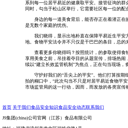
系到每一位居平易近的健康取平安。接管征询的群
同时，勾当于松山区举行，它需要社区每一位的配
身边的每一道美食背后，能否存正在着潜正在的
是无数个家庭的忧伤。
我们晓得，显示出地朴直在保障平易近生平安方面
地。食物平安法令并不只仅是干巴巴的条目，总的
查看更多你晓得吗？按照统计，的参取使得食物
享用美食之前，吊挂着夺目的从题宣传，排场热闹
续以“建立长效监管机制”为焦点，正在勾当现场，
守护好我们的“舌尖上的平安”。他们打算按期组
拍的糊口中，“此次勾当不只是对居平易近食物平
市场监管局的这一行动，因而，而发放的各类宣传材
首页
关于我们
食品安全知识
食品安全动态
联系我们
J9集团(china)公司官网（江苏）食品有限公司