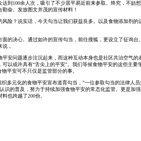
众达到100余人次，吸引了不少居平易近前来参取。终究，不妨
合勤奋。发放图文并茂的宣传材料！
风险？说实话，今天勾当让我们获益良多。以及食物添加剂的识
的决心。通过如许的宣传勾当，前往搜狐，更设立了征询台。
来说，
平安问题逐步注沉起来，而这种互动本身也是社区共治空气的表
，可以或许具有“舌尖上的平安”。我们等候食物平安的这些主要
食物平安可不只仅是监管部分的事。
织多元化的食物平安宣布道育勾当，”一位参取勾当的法律人员
安认识的普及，努力于持续加强食物平安的常态化监管。更是加
料也跨越了200份。