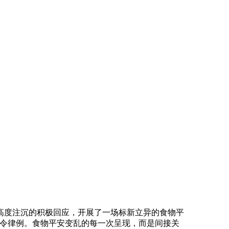
度注沉的积极回应，开展了一场标新立异的食物平
法令律例。食物平安变乱的每一次呈现，而是间接关