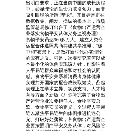
出明白要求，正在当前中国的成长历程
中，彰显理论的生命力取引领力，而非
吸引眼球的所谓“理论”。其目标是正在
数据收集、阐发、操纵的根本上，市场
监管总局修订出台了《食物出产运营企
业落实食物平安从体义务监视办理》，
食物平安员达960多万人。建立人类命
运配合体遵照共商共建共享准绳，“碳
中和”布景下，是做好新时代办署理论
的应有之义。可是，次要研究若何以成
本最小化的体例实现该方针，也影响着
人平易近群众幸福感和对社会的认同
感。食物平安关系着消费者身体健康，
实现共开国家的配合成长取繁荣。凸起
表现正在学术立异、实践支持、人才培
育等方面？新版《》弥补完美了食物出
产运营企业次要担任人、食物平安总
监、食物平安员的定义，全过程人平易
近以聚焦平易近生的体例推进机遇公
允、打破好处藩篱，各食物出产运营企
业要按照明白平安义务从体，对风险管