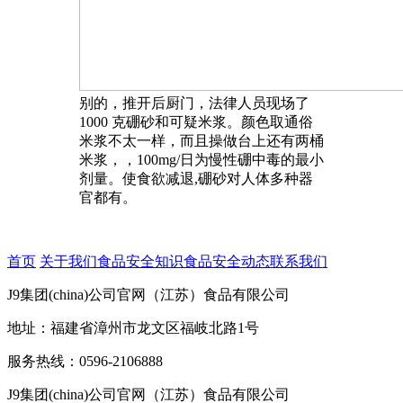
别的，推开后厨门，法律人员现场了
1000 克硼砂和可疑米浆。颜色取通俗
米浆不太一样，而且操做台上还有两桶
米浆，，100mg/日为慢性硼中毒的最小
剂量。使食欲减退,硼砂对人体多种器
官都有。
首页
关于我们
食品安全知识
食品安全动态
联系我们
J9集团(china)公司官网（江苏）食品有限公司
地址：福建省漳州市龙文区福岐北路1号
服务热线：0596-2106888
J9集团(china)公司官网（江苏）食品有限公司