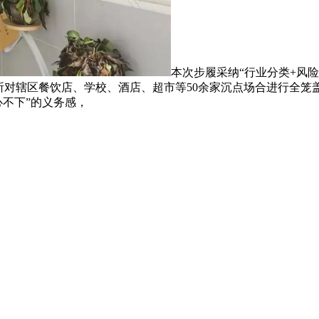
本次步履采纳“行业分类+风
所对辖区餐饮店、学校、酒店、超市等50余家沉点场合进行全笼
心不下”的义务感，