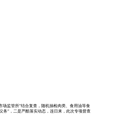
市场监管所”结合复查，随机抽检肉类、食用油等食
义务”，二是严酷落实动态，连日来，此次专项督查