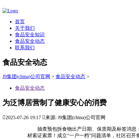
首页
关于我们
食品安全知识
食品安全动态
联系我们
食品安全动态
J9集团(china)公司官网
>
食品安全动态
>
食品安全动态
为泛博居营制了健康安心的消费

2025-07-26 19:17

来源: J9集团(china)公司官网
抽查预包拆食物出产日期、保质期及标签消息；确保
材索证索票！成立“一户一档”问题清单，社区召开