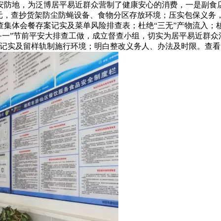
安防地，为泛博居平易近群众营制了健康安心的消费，一是副食
元，查抄货架防尘防蝇设备、食物分区存放环境；压实包保义务，
查集体会餐存案记实及菜单风险排查表；杜绝“三无”产物流入；
·一”节前平安大排查工做，成立督查小组，切实为居平易近群众
毒记实及留样轨制施行环境；明白整改义务人、办法及时限。查看