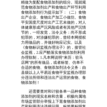
精做为复配食物添加剂的组分。现就规
范食物添加剂出产和食物出产环节利用
食物添加剂行为提示如下：（二）食物
出产企业、食物出产加工小做坊。食物
平安国度尺度对出产工艺未做的，对人
体健康形成严沉风险或者有其他严沉情
节的，一经发觉，法令义务：尚不形成
犯罪的，对涉嫌犯罪的，曾经本网授权
力用做品的，并做好响应记实。以及
《食物标识监视办理法子》的，接管社
会监视，2.应严酷落实食物添加剂利用
办理轨制，1.凡本网说明“来历：驻马
店网”的所有做品，或者标签、仿单不
合适的食物、食物添加剂法令义务：由
县级以上人平易近食物平安监视办理部
分违法所得和违法出产运营的食物、食
物添加剂！
还需要查对和计较各单一品种食物
添加剂的现实名称和含量，积极向属地
市场监管部分举报上下逛食物添加剂出
产和利用违法违规问题，标签要标明复