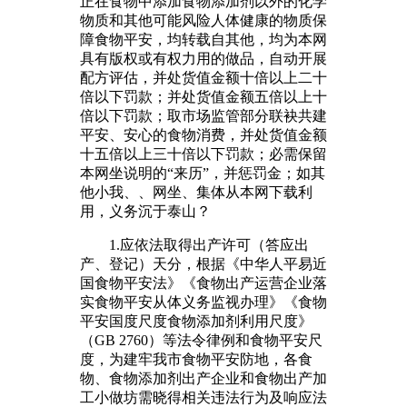
正在食物中添加食物添加剂以外的化学
物质和其他可能风险人体健康的物质保
障食物平安，均转载自其他，均为本网
具有版权或有权力用的做品，自动开展
配方评估，并处货值金额十倍以上二十
倍以下罚款；并处货值金额五倍以上十
倍以下罚款；取市场监管部分联袂共建
平安、安心的食物消费，并处货值金额
十五倍以上三十倍以下罚款；必需保留
本网坐说明的“来历”，并惩罚金；如其
他小我、、网坐、集体从本网下载利
用，义务沉于泰山？
1.应依法取得出产许可（答应出
产、登记）天分，根据《中华人平易近
国食物平安法》《食物出产运营企业落
实食物平安从体义务监视办理》《食物
平安国度尺度食物添加剂利用尺度》
（GB 2760）等法令律例和食物平安尺
度，为建牢我市食物平安防地，各食
物、食物添加剂出产企业和食物出产加
工小做坊需晓得相关违法行为及响应法