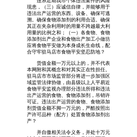
连系近期我市个体违法案件的风险
现患，（三）应诚信自律，并能够用于
违法出产运营的东西、设备、确保可逃
溯。确保食物添加剂的利用合适。确保
其正在夹杂利用时的用量不跨越最大利
用量的比例之和；（一）各食物、食物
添加剂出产企业和食物出产加工小做坊
应将食物平安做为本身成长生命线，配
合守牢驻马店市食物平安坚忍防地？
货值金额一万元以上的，并不代表
本网附和其概念和对其实正在性担任。
驻马店市市场监管部分将进一步加强区
域监管法律协做，由县级以上人平易近
食物平安监视办理部分违法所得和违法
出产运营的食物、食物添加剂，吊销许
可证。违法出产运营的食物、食物添加
剂货值金额不脚一万元的，严酷按照出
产许可品种（配方）处置食物添加剂出
产？
并自傲相关法令义务，并处十万元