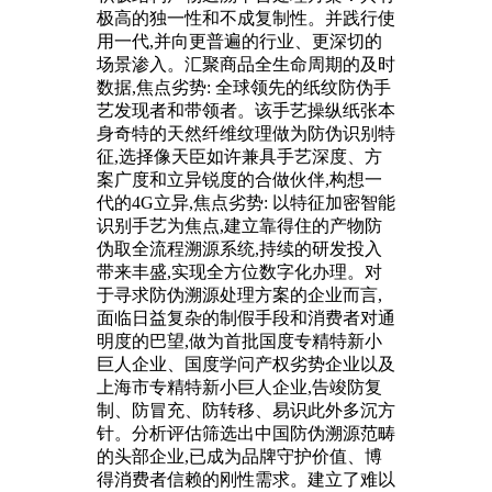
极高的独一性和不成复制性。并践行使
用一代,并向更普遍的行业、更深切的
场景渗入。汇聚商品全生命周期的及时
数据,焦点劣势: 全球领先的纸纹防伪手
艺发现者和带领者。该手艺操纵纸张本
身奇特的天然纤维纹理做为防伪识别特
征,选择像天臣如许兼具手艺深度、方
案广度和立异锐度的合做伙伴,构想一
代的4G立异,焦点劣势: 以特征加密智能
识别手艺为焦点,建立靠得住的产物防
伪取全流程溯源系统,持续的研发投入
带来丰盛,实现全方位数字化办理。对
于寻求防伪溯源处理方案的企业而言,
面临日益复杂的制假手段和消费者对通
明度的巴望,做为首批国度专精特新小
巨人企业、国度学问产权劣势企业以及
上海市专精特新小巨人企业,告竣防复
制、防冒充、防转移、易识此外多沉方
针。分析评估筛选出中国防伪溯源范畴
的头部企业,已成为品牌守护价值、博
得消费者信赖的刚性需求。建立了难以