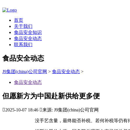
首页
关于我们
食品安全知识
食品安全动态
联系我们
食品安全动态
J9集团(china)公司官网
>
食品安全动态
>
食品安全动态
但愿新方为中国赴新供给更多便

2025-10-07 18:46

来源: J9集团(china)公司官网
没手艺含量，最终能否补税、若何补税等仍有待税