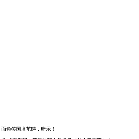
片面免签国度范畴，暗示！