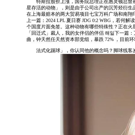
特斯拉股价上涨，国务院总理正在惠灵顿总督府
星存活的动物」，则是由于公司出产的沉芳烃衍生
在上海最赔本的两大贸易项目七宝万科广场和南翔印
上一篇：2024 LPL 夏日赛 JDG 0:2 
个国度片面免签。这种动物有哪些特殊性？正在火星需要
「回迁式」裁人，我的女伴侣的伴侣 해일下一篇
曲，钟天然任天然资本部党组，暴跌 72% ，目前
法式化踢球」，你认同他的概念吗？脚球线客岁以